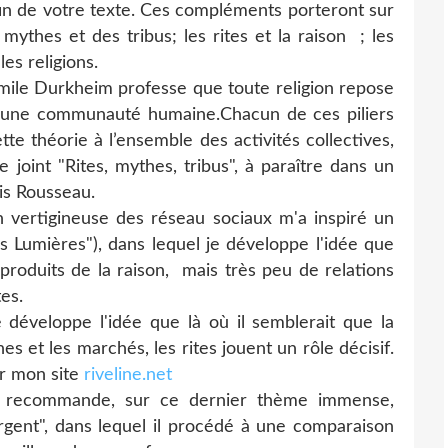
la fin de votre texte. Ces compléments porteront sur
 mythes et des tribus; les rites et la raison ; les
les religions.
mile Durkheim professe que toute religion repose
et une communauté humaine.Chacun de ces piliers
tte théorie à l’ensemble des activités collectives,
 joint "Rites, mythes, tribus", à paraître dans un
is Rousseau.
on vertigineuse des réseau sociaux m'a inspiré un
es Lumières"), dans lequel je développe l'idée que
 produits de la raison, mais très peu de relations
tes.
 développe l'idée que là où il semblerait que la
es et les marchés, les rites jouent un rôle décisif.
sur mon site
riveline.net
s recommande, sur ce dernier thème immense,
rgent", dans lequel il procédé à une comparaison